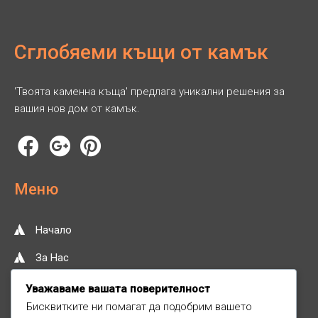
Сглобяеми къщи от камък
'Твоята каменна къща' предлага уникални решения за
вашия нов дом от камък.
Меню
Начало
За Нас
Нашите Услуги
Уважаваме вашата поверителност
Бисквитките ни помагат да подобрим вашето
Контакт