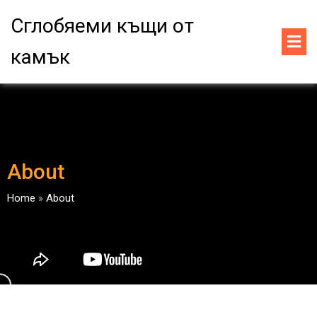
Сглобяеми къщи от
камък
About
Home
»
About