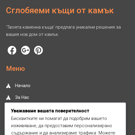
Сглобяеми къщи от камък
'Твоята каменна къща' предлага уникални решения за
вашия нов дом от камък.
Меню
Начало
За Нас
Нашите Услуги
Уважаваме вашата поверителност
Бисквитките ни помагат да подобрим вашето
Контакт
изживяване, да предоставим персонализирано
съдържание и да анализираме трафика. Можете