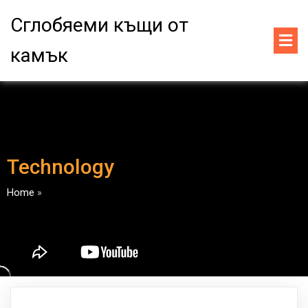
Сглобяеми къщи от
камък
Technology
Home
»