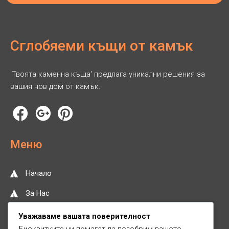
Сглобяеми къщи от камък
'Твоята каменна къща' предлага уникални решения за
вашия нов дом от камък.
Меню
Начало
За Нас
Нашите Услуги
Уважаваме вашата поверителност
Бисквитките ни помагат да подобрим вашето